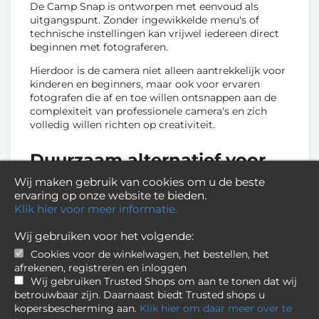
De Camp Snap is ontworpen met eenvoud als
uitgangspunt. Zonder ingewikkelde menu's of
technische instellingen kan vrijwel iedereen direct
beginnen met fotograferen.
Hierdoor is de camera niet alleen aantrekkelijk voor
kinderen en beginners, maar ook voor ervaren
fotografen die af en toe willen ontsnappen aan de
complexiteit van professionele camera's en zich
volledig willen richten op creativiteit.
Duurzaam alternatief voor
wegwerpcamera's
Wij maken gebruik van cookies om u de beste
ervaring op onze website te bieden.
De Camp Snap biedt dezelfde spontane
Klik hier voor meer informatie.
fotografiebeleving als een wegwerpcamera, maar
dan zonder afval en terugkerende kosten. Dankzij
Wij gebruiken voor het volgende:
de ingebouwde oplaadbare batterij en digitale
Cookies voor de winkelwagen, het bestellen, het
opslag kan de camera jarenlang worden gebruikt.
afrekenen, registreren en inloggen
Wij gebruiken Trusted Shops om aan te tonen dat wij
Dit maakt hem tot een milieuvriendelijk en
betrouwbaar zijn. Daarnaast biedt Trusted shops u
voordelig alternatief voor traditionele filmcamera's
kopersbescherming aan.
Klik hier om daar meer over te
en wegwerpcamera's.