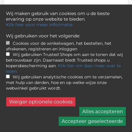
Godox
Accessories Kit AK R1 For The
Wij maken gebruik van cookies om u de beste
H200R Head
ervaring op onze website te bieden.
Klik hier voor meer informatie.
59,95
Wij gebruiken voor het volgende:
Online op voorraad.
Cookies voor de winkelwagen, het bestellen, het
Geschatte levertijd is 4 dagen
afrekenen, registreren en inloggen
Wij gebruiken Trusted Shops om aan te tonen dat wij
betrouwbaar zijn. Daarnaast biedt Trusted shops u
kopersbescherming aan.
Klik hier om daar meer over te
lezen.
Wij gebruiken analytische cookies om te verzamelen,
met hulp van derden, hoe en op welke wijze onze
webwinkel gebruikt wordt.
Weiger optionele cookies
Alles accepteren
Accepteer geselecteerde