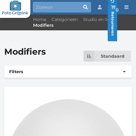
0
Retourneren
Home
Categorieën
Studio en licht
/
/
/
Modifiers
Modifiers
Standaard
Filters