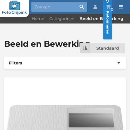
0
Retourneren
Home
Categorieën
Beeld en Bewerking
/
/
Beeld en Bewerking
Standaard
Filters