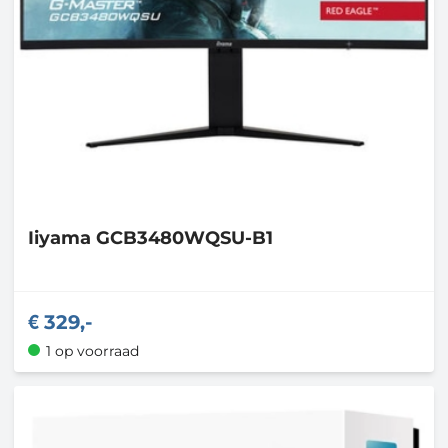
Iiyama
GCB3480WQSU-B1
329,-
1 op voorraad