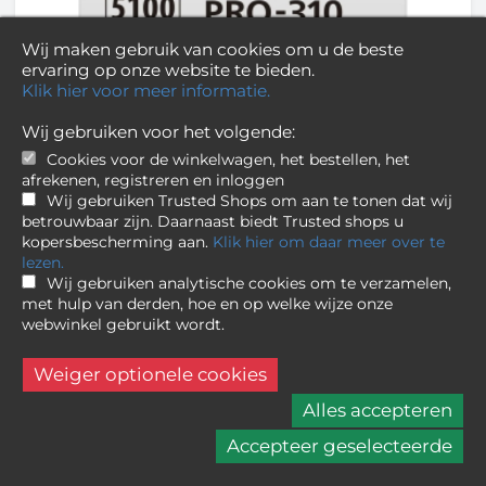
Wij maken gebruik van cookies om u de beste
ervaring op onze website te bieden.
Klik hier voor meer informatie.
Canon
Ink PFI-5100 PM Eur Photo
Wij gebruiken voor het volgende:
Magenta Ink Tank
Cookies voor de winkelwagen, het bestellen, het
afrekenen, registreren en inloggen
Wij gebruiken Trusted Shops om aan te tonen dat wij
17,49
betrouwbaar zijn. Daarnaast biedt Trusted shops u
Niet op voorraad
kopersbescherming aan.
Klik hier om daar meer over te
lezen.
Wij gebruiken analytische cookies om te verzamelen,
met hulp van derden, hoe en op welke wijze onze
webwinkel gebruikt wordt.
Weiger optionele cookies
Alles accepteren
Accepteer geselecteerde