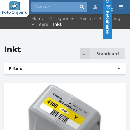
0
Retourneren
Home
Categorieën
Beeld en Bewerking
/
/
/
Printers
Inkt
/
Inkt
Standaard
Filters