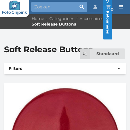
0
Retourneren
Home
Categorieën
Accessoires
/
/
/
Soft Release Buttons
Soft Release Buttons
Standaard
Filters