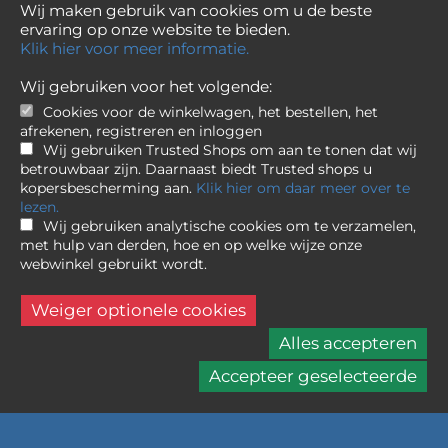
Wij maken gebruik van cookies om u de beste
ervaring op onze website te bieden.
Klik hier voor meer informatie.
Wij gebruiken voor het volgende:
Cookies voor de winkelwagen, het bestellen, het
afrekenen, registreren en inloggen
Contact
Wij gebruiken Trusted Shops om aan te tonen dat wij
betrouwbaar zijn. Daarnaast biedt Trusted shops u
Foto Grijpink BV
kopersbescherming aan.
Klik hier om daar meer over te
Korte Nieuwstraat 5
lezen.
6511 PP Nijmegen
Wij gebruiken analytische cookies om te verzamelen,
met hulp van derden, hoe en op welke wijze onze
024 323 1415
webwinkel gebruikt wordt.
info@fotogrijpink.nl
Weiger optionele cookies
Informatie
Alles accepteren
Over ons
Accepteer geselecteerde
Algemene Voorwaarden
Privacybeleid
Betalen