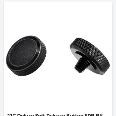
JJC
Deluxe Soft Release Button SRB BK