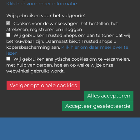
Klik hier voor meer informatie.
Wij gebruiken voor het volgende:
Cookies voor de winkelwagen, het bestellen, het
Contact
afrekenen, registreren en inloggen
Wij gebruiken Trusted Shops om aan te tonen dat wij
Foto Grijpink BV
betrouwbaar zijn. Daarnaast biedt Trusted shops u
Korte Nieuwstraat 5
kopersbescherming aan.
Klik hier om daar meer over te
6511 PP Nijmegen
lezen.
Wij gebruiken analytische cookies om te verzamelen,
024 323 1415
met hulp van derden, hoe en op welke wijze onze
info@fotogrijpink.nl
webwinkel gebruikt wordt.
Weiger optionele cookies
Informatie
Alles accepteren
Over ons
Accepteer geselecteerde
Algemene Voorwaarden
Privacybeleid
Betalen
Contacteer ons
Cookie instellingen