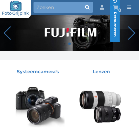
0
Retourneren
Systeemcamera's
Lenzen