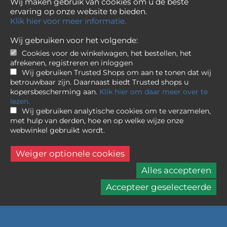
Wij maken gebruik van cookies om u de beste
ervaring op onze website te bieden.
Klik hier voor meer informatie.
Wij gebruiken voor het volgende:
Cookies voor de winkelwagen, het bestellen, het
afrekenen, registreren en inloggen
Wij gebruiken Trusted Shops om aan te tonen dat wij
betrouwbaar zijn. Daarnaast biedt Trusted shops u
kopersbescherming aan.
Klik hier om daar meer over te
lezen.
Wij gebruiken analytische cookies om te verzamelen,
met hulp van derden, hoe en op welke wijze onze
webwinkel gebruikt wordt.
Sigma
16-300mm f/3.5-6.7 DC OS (C) RF-
Mount
Weiger optionele cookies
Alles accepteren
719,-
Accepteer geselecteerde
Niet op voorraad