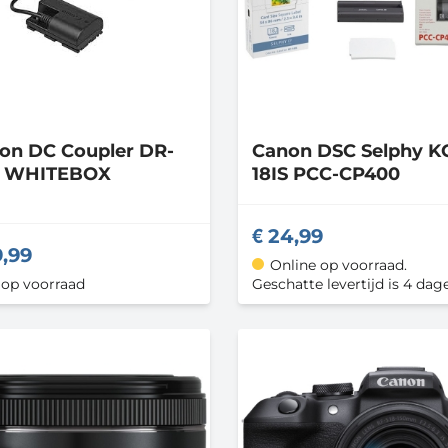
non
DC Coupler DR-
Canon
DSC Selphy K
C WHITEBOX
18IS PCC-CP400
24,99
9,99
Online op voorraad.
 op voorraad
Geschatte levertijd is 4 dag