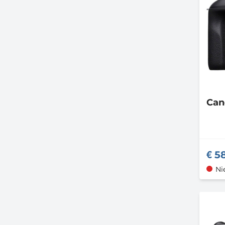
Ca
58
Ni