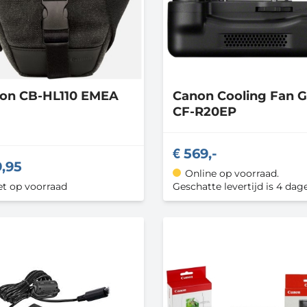
non
CB-HL110 EMEA
Canon
Cooling Fan G
CF-R20EP
569,-
9,95
Online op voorraad.
et op voorraad
Geschatte levertijd is 4 dag