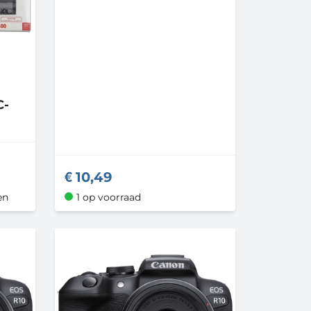
C-
10,49
en
1 op voorraad