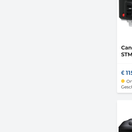
Ca
ST
11
On
Gesch