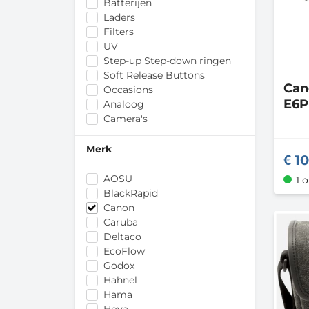
Batterijen
Laders
Filters
UV
Step-up Step-down ringen
Soft Release Buttons
Ca
Occasions
E6P
Analoog
Camera's
Merk
10
AOSU
1 
BlackRapid
Canon
Caruba
Deltaco
EcoFlow
Godox
Hahnel
Hama