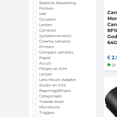
Beeld en Bewerking
Printers
Ca
Inkt
Mon
Occasion
Can
Lenzen
RF1
Camera's
Systeemcamera's
God
Cinema camera's
64G
Printers
Compact camera's
2.
Papier
Accu's
2+
Flitsers en licht
Lenzen
Lens Mount Adapter
Studio en licht
Reportageflitsers
Categorieën
Tweede leven
Microfoons
Triggers