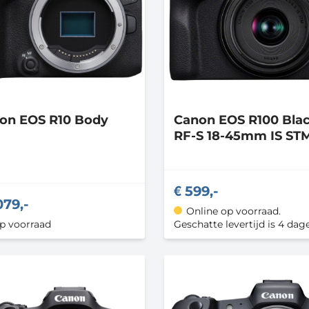
non
EOS R10 Body
Canon
EOS R100 Blac
RF-S 18-45mm IS ST
599,-
079,-
Online op voorraad.
op voorraad
Geschatte levertijd is 4 dag