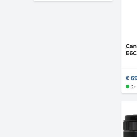
Ca
E6
6
2+