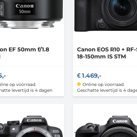
non
EF 50mm f/1.8
Canon
EOS R10 + RF-
M
18-150mm IS STM
5,-
1.469,-
line op voorraad.
Online op voorraad.
atte levertijd is 4 dagen
Geschatte levertijd is 4 dag